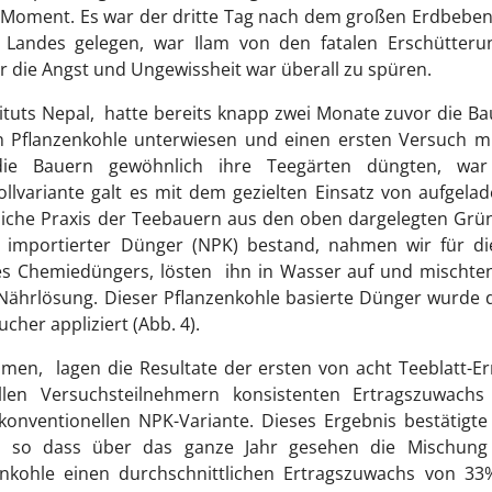
r Moment. Es war der dritte Tag nach dem großen Erdbebe
 Landes gelegen, war Ilam von den fatalen Erschütteru
r die Angst und Ungewissheit war überall zu spüren.
stituts Nepal, hatte bereits knapp zwei Monate zuvor die B
n Pflanzenkohle unterwiesen und einen ersten Versuch m
die Bauern gewöhnlich ihre Teegärten düngten, war
ollvariante galt es mit dem gezielten Einsatz von aufgela
bliche Praxis der Teebauern aus den oben dargelegten Gr
 importierter Dünger (NPK) bestand, nahmen wir für di
es Chemiedüngers, lösten ihn in Wasser auf und mischte
e Nährlösung. Dieser Pflanzenkohle basierte Dünger wurde
cher appliziert (Abb. 4).
kamen, lagen die Resultate der ersten von acht Teeblatt-E
allen Versuchsteilnehmern konsistenten Ertragszuwachs
konventionellen NPK-Variante. Dieses Ergebnis bestätigte
, so dass über das ganze Jahr gesehen die Mischung
enkohle einen durchschnittlichen Ertragszuwachs von 33