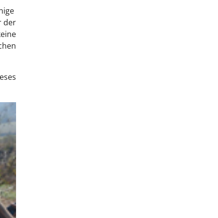
nige
r der
eine
chen
eses