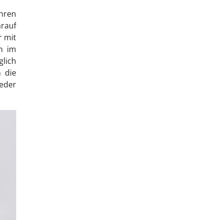
hren
rauf
r mit
n im
glich
n die
ieder