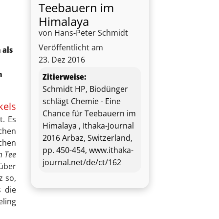
Teebauern im
Himalaya
von Hans-Peter Schmidt
Veröffentlicht am
 als
23. Dez 2016
n
Zitierweise:
Schmidt HP, Biodünger
schlägt Chemie - Eine
kels
Chance für Teebauern im
t. Es
Himalaya , Ithaka-Journal
schen
2016 Arbaz, Switzerland,
ichen
pp. 450-454, www.ithaka-
m Tee
journal.net/de/ct/162
 über
z so,
s die
eling