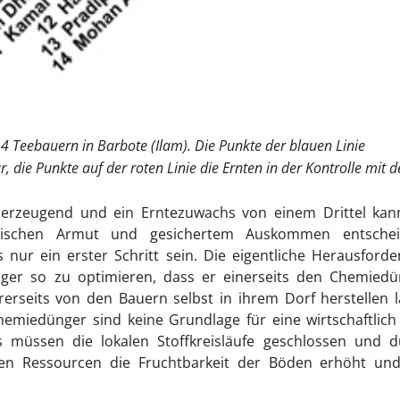
14 Teebauern in Barbote (Ilam). Die Punkte der blauen Linie
die Punkte auf der roten Linie die Ernten in der Kontrolle mit d
berzeugend und ein Erntezuwachs von einem Drittel kan
zwischen Armut und gesichertem Auskommen entschei
nur ein erster Schritt sein. Die eigentliche Herausford
ger so zu optimieren, dass er einerseits den Chemiedü
rseits von den Bauern selbst in ihrem Dorf herstellen l
emiedünger sind keine Grundlage für eine wirtschaftlic
Es müssen die lokalen Stoffkreisläufe geschlossen und d
chen Ressourcen die Fruchtbarkeit der Böden erhöht und