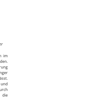
er
n im
den.
erung
nger
ässt.
h und
urch
 die