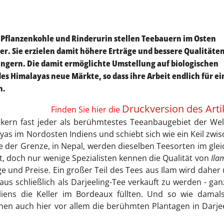
 Pflanzenkohle und Rinderurin stellen Teebauern im Osten
er. Sie erzielen damit höhere Erträge und bessere Qualitäten
ngern. Die damit ermöglichte Umstellung auf biologischen
s Himalayas neue Märkte, so dass ihre Arbeit endlich für ei
n.
Druckversion des Arti
Finden Sie hier die
inkern fast jeder als berühmtestes Teeanbaugebiet der Wel
as im Nordosten Indiens und schiebt sich wie ein Keil zwi
e der Grenze, in Nepal, werden dieselben Teesorten im gle
, doch nur wenige Spezialisten kennen die Qualität von
Ila
 und Preise. Ein großer Teil des Tees aus Ilam wird daher
s schließlich als Darjeeling-Tee verkauft zu werden - gan
liens die Keller im Bordeaux füllten. Und so wie damal
n auch hier vor allem die berühmten Plantagen in Darje