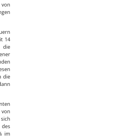
n von
ngen
auern
it 14
 die
dener
ünden
esen
n die
 dann
rnten
 von
 sich
 des
% im