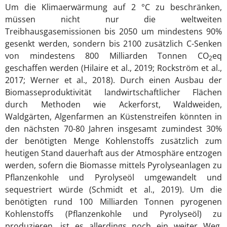
Um die Klimaerwärmung auf 2 °C zu beschränken,
müssen nicht nur die weltweiten
Treibhausgasemissionen bis 2050 um mindestens 90%
gesenkt werden, sondern bis 2100 zusätzlich C-Senken
von mindestens 800 Milliarden Tonnen CO
eq
2
geschaffen werden (Hilaire et al., 2019; Rockström et al.,
2017; Werner et al., 2018). Durch einen Ausbau der
Biomasseproduktivität landwirtschaftlicher Flächen
durch Methoden wie Ackerforst, Waldweiden,
Waldgärten, Algenfarmen an Küstenstreifen könnten in
den nächsten 70-80 Jahren insgesamt zumindest 30%
der benötigten Menge Kohlenstoffs zusätzlich zum
heutigen Stand dauerhaft aus der Atmosphäre entzogen
werden, sofern die Biomasse mittels Pyrolyseanlagen zu
Pflanzenkohle und Pyrolyseöl umgewandelt und
sequestriert würde (Schmidt et al., 2019). Um die
benötigten rund 100 Milliarden Tonnen pyrogenen
Kohlenstoffs (Pflanzenkohle und Pyrolyseöl) zu
produzieren, ist es allerdings noch ein weiter Weg,