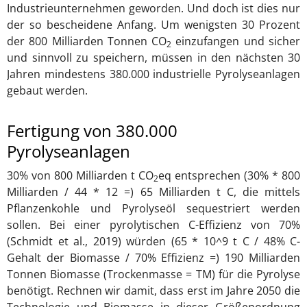
Industrieunternehmen geworden. Und doch ist dies nur
der so bescheidene Anfang. Um wenigsten 30 Prozent
der 800 Milliarden Tonnen CO
einzufangen und sicher
2
und sinnvoll zu speichern, müssen in den nächsten 30
Jahren mindestens 380.000 industrielle Pyrolyseanlagen
gebaut werden.
Fertigung von 380.000
Pyrolyseanlagen
30% von 800 Milliarden t CO
eq entsprechen (30% * 800
2
Milliarden / 44 * 12 =) 65 Milliarden t C, die mittels
Pflanzenkohle und Pyrolyseöl sequestriert werden
sollen. Bei einer pyrolytischen C-Effizienz von 70%
(Schmidt et al., 2019) würden (65 * 10^9 t C / 48% C-
Gehalt der Biomasse / 70% Effizienz =) 190 Milliarden
Tonnen Biomasse (Trockenmasse = TM) für die Pyrolyse
benötigt. Rechnen wir damit, dass erst im Jahre 2050 die
Technologie und Biomasse in dieser Größenordnung