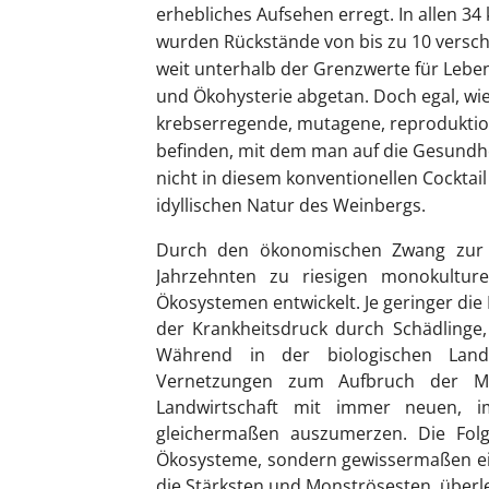
erhebliches Aufsehen erregt. In allen 
wurden Rückstände von bis zu 10 versch
weit unterhalb der Grenzwerte für Leben
und Ökohysterie abgetan. Doch egal, wi
krebserregende, mutagene, reproduktio
befinden, mit dem man auf die Gesundhei
nicht in diesem konventionellen Cocktail
idyllischen Natur des Weinbergs.
Durch den ökonomischen Zwang zur In
Jahrzehnten zu riesigen monokultur
Ökosystemen entwickelt. Je geringer die 
der Krankheitsdruck durch Schädlinge,
Während in der biologischen Landw
Vernetzungen zum Aufbruch der Mon
Landwirtschaft mit immer neuen, i
gleichermaßen auszumerzen. Die Folg
Ökosysteme, sondern gewissermaßen ein
die Stärksten und Monströsesten überl