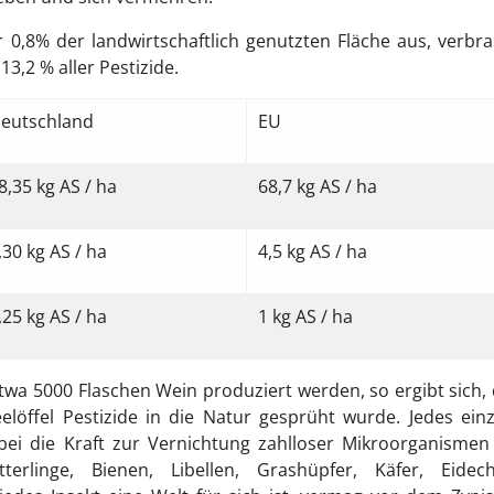
0,8% der landwirtschaftlich genutzten Fläche aus, verbr
3,2 % aller Pestizide.
eutschland
EU
8,35 kg AS / ha
68,7 kg AS / ha
,30 kg AS / ha
4,5 kg AS / ha
,25 kg AS / ha
1 kg AS / ha
wa 5000 Flaschen Wein produziert werden, so ergibt sich,
elöffel Pestizide in die Natur gesprüht wurde. Jedes ein
abei die Kraft zur Vernichtung zahlloser Mikroorganisme
terlinge, Bienen, Libellen, Grashüpfer, Käfer, Eidech