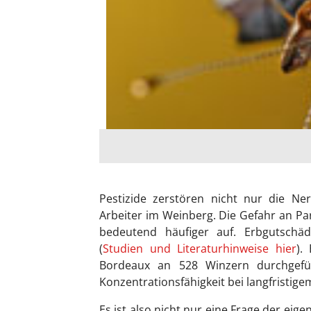
Pestizide zerstören nicht nur die Ne
Arbeiter im Weinberg. Die Gefahr an Pa
bedeutend häufiger auf. Erbgutschä
(
Studien und Literaturhinweise hier
).
Bordeaux an 528 Winzern durchgefüh
Konzentrationsfähigkeit bei langfristig
Es ist also nicht nur eine Frage der ei