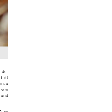
 der
tritt
inzu
n von
 und
 Wein