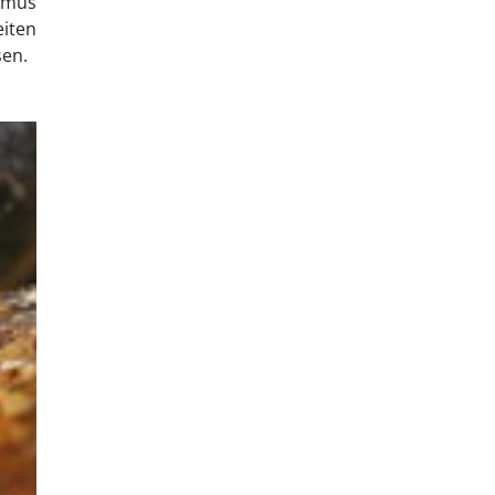
smus
iten
sen.