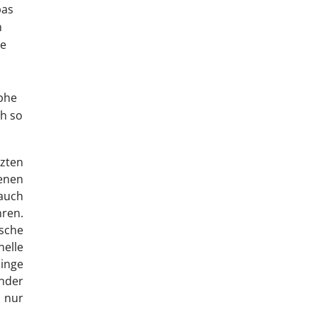
pas
h
he
ophe
ch so
zten
enen
 auch
hren.
sche
elle
inge
nder
s nur