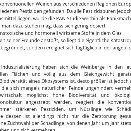
34 konventionellen Weinen aus verschiedenen Regionen Euro
iedenen Pestiziden gefunden. Da alle Pestizidspuren jedoc
smittel liegen, wurde die PAN-Studie weithin als Panikmac
e man dazu stehen mag, dass sich gering dosiert
nstoxische und hormonell wirksame Stoffe in dem Glas
t seiner Freunde anstößt, so liegt die eigentliche Katastr
 begründet, sondern ereignet sich tagtäglich in der angebli
dustrialisierung haben sich die Weinberge in den let
ellen Flächen und völlig aus dem Gleichgewicht gerat
Biodiversität eines Ökosystems ist, desto größer ist jedoch
 die sich mangels natürlicher Feinde ungehindert verme
irtschaft möglichst hohe Biodiversität und ökologi
okultur angestrebt werden, reagiert die konvention
mmer stärkeren Pestiziden, um Nützlinge wie Schädl
e dessen ist allerdings nicht nur die Zerstörung gesu
e Zuchtwahl der Schädlinge, von denen Jahr um Jahr stet
eben und sich vermehren.