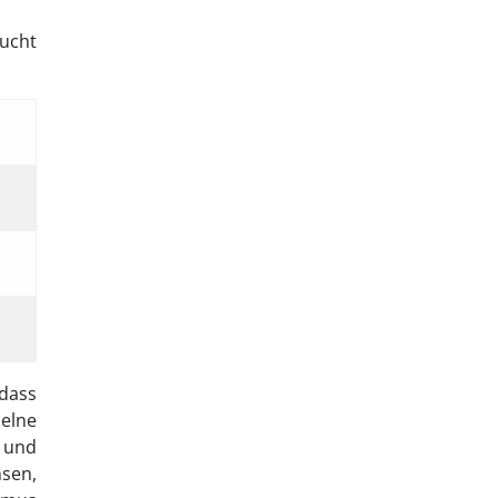
aucht
 dass
zelne
n und
sen,