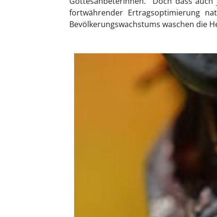
Gottesanbeterinnen. Doch dass auch j
fortwährender Ertragsoptimierung nat
Bevölkerungswachstums waschen die Hex