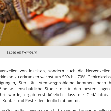
Leben im Weinberg
rvenzellen von Insekten, sondern auch die Nervenzellen
rkinson zu erkranken wächst um 50% bis 70%. Gehirnkrebs 
digungen, Sterilität, Atemwegprobleme kommen noch h
 Eine wissenschaftliche Studie, die in den besten Lage
rt wurde, ergab erst kürzlich, dass die Gedächtnis-
em Kontakt mit Pestiziden deutlich abnimmt.
genen Gesundheit, wenn man statt zu einem konventionellen