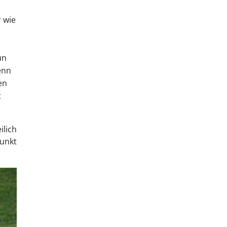
 wie
un
enn
en
t
ilich
punkt