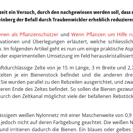
zeit ein Versuch, durch den nachgewiesen werden soll, dass 
inberg der Befall durch Traubenwickler erheblich reduziere
enen als Pflanzenschützer
und
Wenn Pflanzen um Hilfe r
vationen und Überlegungen erläutert, welche schliesslic
 Im folgenden Artikel geht es nun um einige praktische As
der experimentellen Umsetzung im Feld herauskristallisiert
ftdurchlässige Zelte von je 15 m Länge, 3 m Breite und 2
Zelten je ein Bienenstock befindet und die anderen dre
Sie wurden parallel zu den Rebzeilen ausgerichtet, und zwa
teren Ende des Zeltes befindet. So sollen die Bienen gezw
rch den Zeltkanal möglichst viele der befallenen Rebstöc
lässigem weißen Nylonnetz mit einer Maschenweite von 0,
 jedoch nicht auf deren Farbgebung geachtet. Die weißen 
 und irritieren dadurch die Bienen. Ein blaues oder gelbes