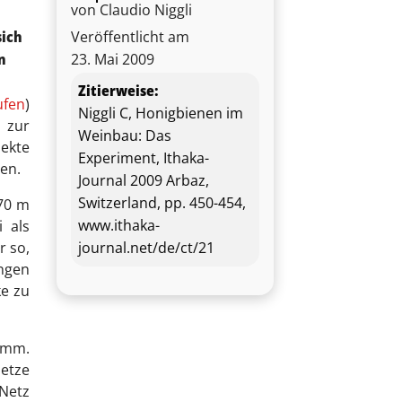
von Claudio Niggli
sich
Veröffentlicht am
n
23. Mai 2009
Zitierweise:
ufen
)
Niggli C, Honigbienen im
h zur
Weinbau: Das
pekte
Experiment, Ithaka-
en.
Journal 2009 Arbaz,
Switzerland, pp. 450-454,
,70 m
www.ithaka-
i als
journal.net/de/ct/21
r so,
ungen
ke zu
9 mm.
Netze
 Netz