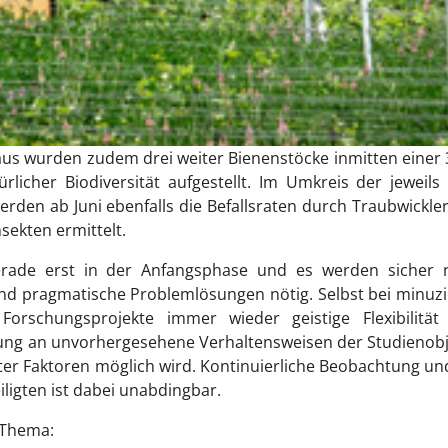
us wurden zudem drei weiter Bienenstöcke inmitten einer
licher Biodiversität aufgestellt. Im Umkreis der jeweil
den ab Juni ebenfalls die Befallsraten durch Traubwickler
sekten ermittelt.
gerade erst in der Anfangsphase und es werden sicher 
nd pragmatische Problemlösungen nötig. Selbst bei minuz
Forschungsprojekte immer wieder geistige Flexibilität
sung an unvorhergesehene Verhaltensweisen der Studienob
ter Faktoren möglich wird. Kontinuierliche Beobachtung un
ligten ist dabei unabdingbar.
 Thema: