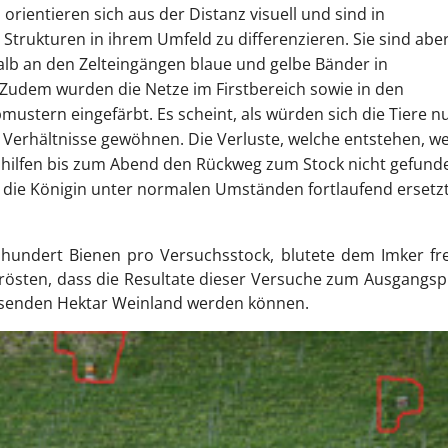
orientieren sich aus der Distanz visuell und sind in
trukturen in ihrem Umfeld zu differenzieren. Sie sind aber
halb an den Zelteingängen blaue und gelbe Bänder in
 Zudem wurden die Netze im Firstbereich sowie in den
ustern eingefärbt. Es scheint, als würden sich die Tiere n
Verhältnisse gewöhnen. Die Verluste, welche entstehen, w
gshilfen bis zum Abend den Rückweg zum Stock nicht gefund
h die Königin unter normalen Umständen fortlaufend ersetz
hundert Bienen pro Versuchsstock, blutete dem Imker fre
 trösten, dass die Resultate dieser Versuche zum Ausgangs
usenden Hektar Weinland werden können.