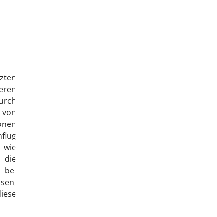
zten
eren
urch
 von
ionen
nflug
 wie
b die
 bei
ssen,
iese