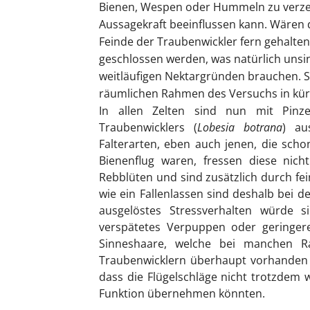
Bienen, Wespen oder Hummeln zu verzeic
Aussagekraft beeinflussen kann. Wären d
Feinde der Traubenwickler fern gehalten
geschlossen werden, was natürlich unsin
weitläufigen Nektargründen brauchen. 
räumlichen Rahmen des Versuchs in kürz
In allen Zelten sind nun mit Pinz
Traubenwicklers (
Lobesia botrana
) au
Falterarten, eben auch jenen, die sc
Bienenflug waren, fressen diese nic
Rebblüten und sind zusätzlich durch fe
wie ein Fallenlassen sind deshalb bei 
ausgelöstes Stressverhalten würde s
verspätetes Verpuppen oder geringeren
Sinneshaare, welche bei manchen R
Traubenwicklern überhaupt vorhanden s
dass die Flügelschläge nicht trotzde
Funktion übernehmen könnten.