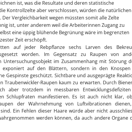
hnen ist, was die Resultate und deren statistische
ie Kontrollzelte aber verschlossen, würden die natürlichen
. Der Vergleichbarkeit wegen müssten somit alle Zelte
nig ist, unter anderem weil die Arbeiterinnen Zugang zu
Selbst eine üppig blühende Begrünung wäre im begrenzten
ester Zeit erschöpft.
etten auf jeder Rebpflanze sechs Larven des Bekreu
sgesetzt worden. Im Gegensatz zu Raupen von and
hon Untersuchungsobjekt im Zusammenhang mit Störung d
ht exponiert auf den Blättern, sondern in den Knospen
ine Gespinste geschützt. Sichtbare und ausgeprägte Reakt
den Traubenwickler-Raupen kaum zu erwarten. Durch Biene
ich aber trotzdem in messbaren Entwicklungsdefiziten
 Schlupfraten manifestieren. Es ist auch nicht klar, o
aupen der Wahrnehmung von Luftvibrationen dienen,
ind. Ein Fehlen dieser Haare würde aber nicht ausschlie
m wahrgenommen werden können, da auch andere Organe d