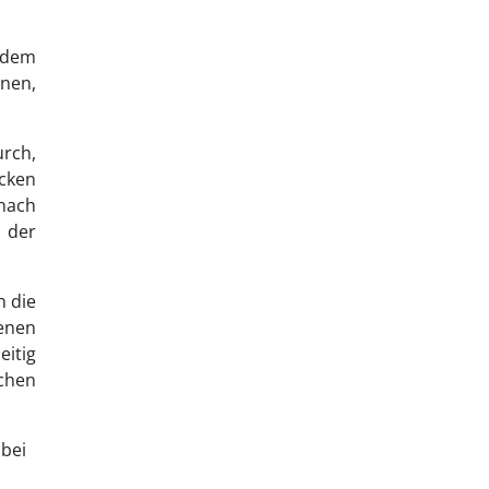
r dem
hnen,
urch,
öcken
 nach
 der
n die
enen
itig
ichen
abei