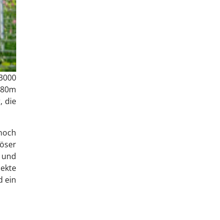
 3000
s 80m
, die
noch
iöser
 und
jekte
d ein