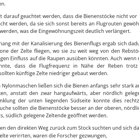
en.
gt darauf geachtet werden, dass die Bienenstöcke nicht vo
cht werden, da sie sich sonst bereits an Flugrouten gewö
 werden, was die Eingewöhnungszeit deutlich verlängert.
ng mit der Kanalisierung des Bienenflugs ergab sich dad
Zone der Zelte fliegen, wo sie zu weit weg von den Rebst
älligen Einfluss auf die Raupen ausüben könnten. Auch wenn
onnte, dass die Flugfrequenz in Nähe der Reben trotz
ollten künftige Zelte niedriger gebaut werden.
en Nylonmaschen ließen sich die Bienen anfangs sehr stark a
en, anstatt den zwar hangaufwärts, aber nördlich geleg
klung der unten liegenden Südseite konnte dies rechtze
suche sollten die Bienenstöcke besser an der oberen, nördl
ts, südlich gelegene Zeltende geöffnet werden.
agen den direkten Weg zurück zum Stock suchten und sich d
elte verirrten, waren die Forscher gezwungen,