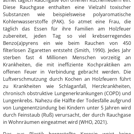
atmet täglich Rauchgase von offenen Küchenfeuern ein.
Diese Rauchgase enthalten eine Vielzahl toxischer
Substanzen wie beispielsweise polyaromatische
Kohlenwasserstoffe (PAK). So atmet eine Frau, die
täglich das Essen für ihre Familien am Holzfeuer
zubereitet, jeden Tag so viel krebserregendes
Benzo(a)pyrens ein wie beim Rauchen von 450
filterlosen Zigaretten entsteht (Smith, 1990). Jedes Jahr
sterben fast 4 Millionen Menschen vorzeitig an
Krankheiten, die mit ineffiziente Kochpraktiken am
offenen Feuer in Verbindung gebracht werden. Die
Luftverschmutzung durch Kochen an Holzfeuern führt
zu Krankheiten wie Schlaganfall, Herzkrankheiten,
chronisch obstruktive Lungenerkrankungen (COPD) und
Lungenkrebs. Nahezu die Hälfte der Todesfälle aufgrund
von Lungenentzündung bei Kindern unter 5 Jahren wird
durch Feinstaub (Ruß) verursacht, der durch Rauchgase
in Wohnräumen eingeatmet wird (WHO, 2021).