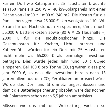
Für ein Dorf wie Ratanpur mit 25 Haushalten bräuchte
es (160 Panels à 250 W =) 40 kW-Solarpanels mit einer
Fläche von (1m50 * 1m00 =) 240 m2. Die Kosten für die
Panels betragen etwa 25.000 €. Um wenigstens 110 kWh
Strom für die Nachtstunden zu speichern, kämen noch
35.000 € Batteriekosten sowie (80 € * 25 Haushalte =)
2000 € für die Induktionskocher hinzu. Die
Gesamtkosten für Kochen, Licht, Internet und
Kaffeemühle würden für ein Dorf mit 25 Haushalten
nicht mehr als 65.000 € als einmalige Investition
betragen. Dies würde jedes Jahr rund 50 t CO
eq
2
einsparen. Bei 100 € pro Tonne CO
eq wären diese pro
2
Jahr 5000 €, so dass die Investition bereits nach 13
Jahren allein aus den CO
-Zertifikaten amortisiert wäre.
2
Würde das Dorf ans Stromnetz angeschlossen und
damit die Batteriespeicherung obsolet, wäre das Kochen
mit Solarstrom schon nach 5,5 Jahren amortisiert.
Müssen wir uns mit der Weltrettung wirklich so