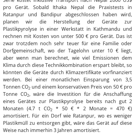
Serie kostet inklusive Transport nach Nepal 2000 US$
pro Gerät. Sobald Ithaka Nepal die Praxistests in
Ratanpur und Bandipur abgeschlossen haben wird,
planen wir die Herstellung der Geräte zur
Plastikpyrolyse in einer Werkstatt in Kathmandu und
rechnen mit Kosten von unter 500 € pro Gerät. Das ist
zwar trotzdem noch sehr teuer für eine Familie oder
Dorfgemeinschaft, wo der Tagelohn unter 10 € liegt,
aber wenn man berechnet, wie viel Emissionen dem
Klima durch diese Technikkombination erspart bleibt, so
könnten die Geräte durch Klimazertifikate vorfinanziert
werden. Bei einer monatlichen Einsparung von 3,5
Tonnen CO
und einem konservativen Preis von 50 € pro
2
Tonne CO
, wäre die Investition für die Anschaffung
2
eines Gerätes zur Plastikpyrolyse bereits nach gut 2
Monaten (4.7 t CO
* 50 € * 2 Monate = 470 €)
2
amortisiert. Für ein Dorf wie Ratanpur, wo es weniger
Plastikmüll zu entsorgen gibt, wäre das Gerät auf diese
Weise nach immerhin 3 Jahren amortisiert.