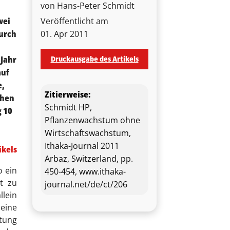
von Hans-Peter Schmidt
wei
Veröffentlicht am
durch
01. Apr 2011
 Jahr
Druckausgabe des Artikels
auf
e,
Zitierweise:
chen
Schmidt HP,
g 10
Pflanzenwachstum ohne
Wirtschaftswachstum,
Ithaka-Journal 2011
ikels
Arbaz, Switzerland, pp.
o ein
450-454, www.ithaka-
t zu
journal.net/de/ct/206
llein
 eine
tung