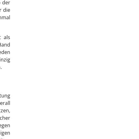
 der
 die
inmal
 als
 Hand
jeden
inzig
.
stung
erall
tzen,
ucher
gegen
igen