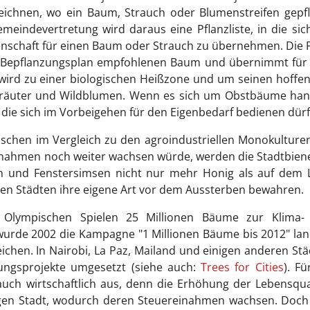
nzeichnen, wo ein Baum, Strauch oder Blumenstreifen gepf
indevertretung wird daraus eine Pflanzliste, in die sic
enschaft für einen Baum oder Strauch zu übernehmen. Die 
im Bepflanzungsplan empfohlenen Baum und übernimmt für 
 wird zu einer biologischen Heißzone und um seinen hoffen
räuter und Wildblumen. Wenn es sich um Obstbäume hand
die sich im Vorbeigehen für den Eigenbedarf bedienen dürf
wischen im Vergleich zu den agroindustriellen Monokulture
nahmen noch weiter wachsen würde, werden die Stadtbien
n und Fenstersimsen nicht nur mehr Honig als auf dem 
eien Städten ihre eigene Art vor dem Aussterben bewahren.
 Olympischen Spielen 25 Millionen Bäume zur Klima-
wurde 2002 die Kampagne "1 Millionen Bäume bis 2012" lan
eichen. In Nairobi, La Paz, Mailand und einigen anderen St
ungsprojekte umgesetzt (siehe auch:
Trees for Cities
). Fü
uch wirtschaftlich aus, denn die Erhöhung der Lebensqua
iligen Stadt, wodurch deren Steuereinahmen wachsen. Doc