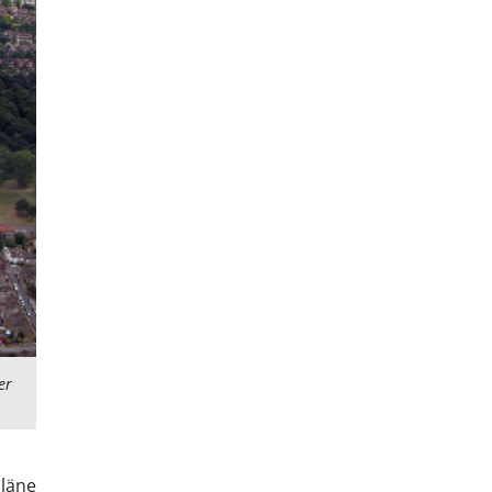
er
läne