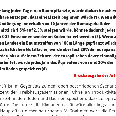
r lang jeden Tag einen Baum pflanzte, würde dadurch nach z
phäre entzogen, dass eine Eiszeit beginnen würde (1). Wenn 
ündüngung innerhalb von 10 Jahren der Humusgehalt der
nittlich 1,5% auf 2,5% steigen würde, könnte dadurch jedes
 CO2-Emissionen wieder im Boden fixiert werden (2). Wenn 
ten Landes ein Baumstreifen von 100m Länge gepflanzt würd
rtschaftlichen Nutzfläche, würde aber fast 20% der europäis
edes Jahr auf einem Zehntel der europäischen Äcker einmali
arbeitet, würde jedes Jahr das Äquivalent von rund 20% der
im Boden gespeichert(4).
Druckausgabe des Art
chaft ist im Gegensatz zu dem oben beschriebenen Szenari
ozent der Treibhausgasemissionen. Ohne an Produktivitä
lenstoff in den Böden und Bäumen speichern, dass Europa a
de. Die so erzielte Klimaneutralität wäre allerdings nur
Haupteffekt dieser naturnahen Maßnahmen wäre die Ret