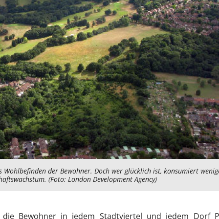
es Wohlbefinden der Bewohner. Doch wer glücklich ist, konsumiert wenig
haftswachstum. (Foto: London Development Agency)
s die Bewohner in jedem Stadtviertel und jedem Dorf P