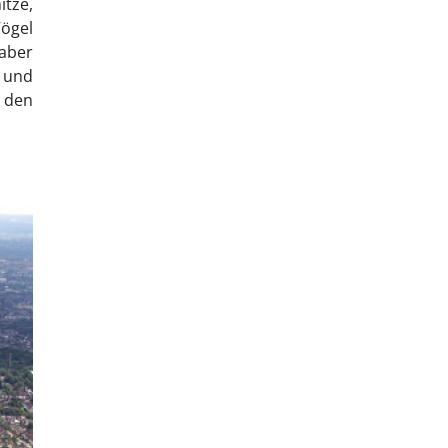
itze,
Vögel
aber
 und
t den