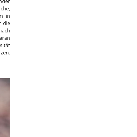
oder
che,
m in
r die
nach
aran
sität
nzen.