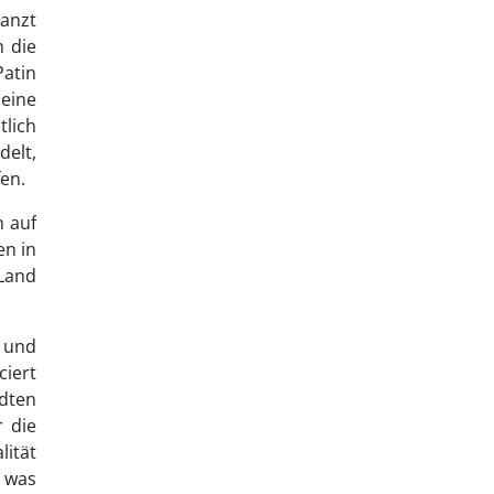
lanzt
h die
Patin
eine
tlich
elt,
en.
n auf
en in
Land
 und
ciert
ädten
r die
lität
h was