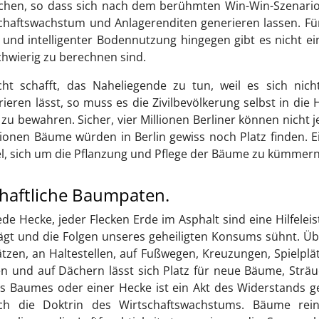
hen, so dass sich nach dem berühmten Win-Win-Szenario
aftswachstum und Anlagerenditen generieren lassen. Für
 und intelligenter Bodennutzung hingegen gibt es nicht e
schwierig zu berechnen sind.
t schafft, das Naheliegende zu tun, weil es sich nicht
ren lässt, so muss es die Zivilbevölkerung selbst in die
u bewahren. Sicher, vier Millionen Berliner können nicht 
lionen Bäume würden in Berlin gewiss noch Platz finden. E
tel, sich um die Pflanzung und Pflege der Bäume zu kümmern
schaftliche Baumpaten.
de Hecke, jeder Flecken Erde im Asphalt sind eine Hilfelei
rägt und die Folgen unseres geheiligten Konsums sühnt. Üb
tzen, an Haltestellen, auf Fußwegen, Kreuzungen, Spielplä
fen und auf Dächern lässt sich Platz für neue Bäume, Strä
es Baumes oder einer Hecke ist ein Akt des Widerstands 
h die Doktrin des Wirtschaftswachstums. Bäume rein