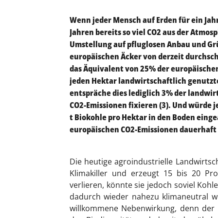
Wenn jeder Mensch auf Erden für ein Jah
Jahren bereits so viel CO2 aus der Atmos
Umstellung auf pfluglosen Anbau und Gr
europäischen Äcker von derzeit durchsch
das Äquivalent von 25% der europäischen
jeden Hektar landwirtschaftlich genutz
entspräche dies lediglich 3% der landwi
CO2-Emissionen fixieren (3). Und würde j
t Biokohle pro Hektar in den Boden einge
europäischen CO2-Emissionen dauerhaft 
Die heutige agroindustrielle Landwirts
Klimakiller und erzeugt 15 bis 20 Pr
verlieren, könnte sie jedoch soviel Koh
dadurch wieder nahezu klimaneutral wür
willkommene Nebenwirkung, denn der 